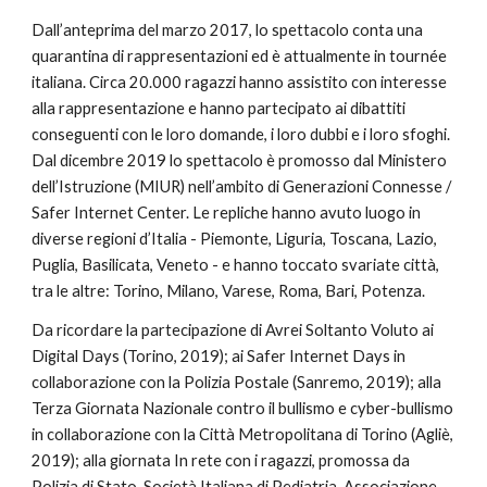
Dall’anteprima del marzo 2017, lo spettacolo conta una 
quarantina di rappresentazioni ed è attualmente in tournée 
italiana. Circa 20.000 ragazzi hanno assistito con interesse 
alla rappresentazione e hanno partecipato ai dibattiti 
conseguenti con le loro domande, i loro dubbi e i loro sfoghi. 
Dal dicembre 2019 lo spettacolo è promosso dal Ministero 
dell’Istruzione (MIUR) nell’ambito di Generazioni Connesse / 
Safer Internet Center. Le repliche hanno avuto luogo in 
diverse regioni d’Italia - Piemonte, Liguria, Toscana, Lazio, 
Puglia, Basilicata, Veneto - e hanno toccato svariate città, 
tra le altre: Torino, Milano, Varese, Roma, Bari, Potenza.
Da ricordare la partecipazione di Avrei Soltanto Voluto ai 
Digital Days (Torino, 2019); ai Safer Internet Days in 
collaborazione con la Polizia Postale (Sanremo, 2019); alla 
Terza Giornata Nazionale contro il bullismo e cyber-bullismo 
in collaborazione con la Città Metropolitana di Torino (Agliè, 
2019); alla giornata In rete con i ragazzi, promossa da 
Polizia di Stato, Società Italiana di Pediatria, Associazione 